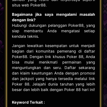
situs web Poker88.
Bagaimana jika saya mengalami masalah
dengan link?
Hubungi dukungan pelanggan Poker88, yang
siap membantu Anda mengatasi setiap
kendala teknis.
Jangan lewatkan kesempatan untuk menjadi
bagian dari komunitas pemenang di daftar
Poker88. Dengan link khusus Poker 88, Anda
bisa mulai menikmati permainan yang
menguntungkan dan seru. Daftar sekarang
dan klaim keuntungan Anda dengan promosi
dan jackpot yang hanya tersedia melalui link
Poker 88. Jelajahi dunia taruhan yang lebih
besar dan lebih baik dengan Poker 88 hari ini!
Keyword Terkait :