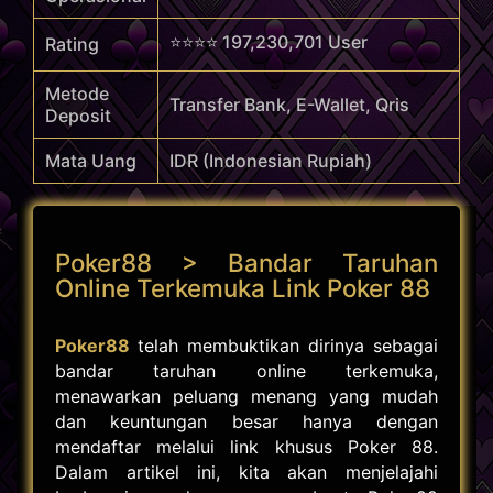
⭐⭐⭐⭐ 197,230,701 User
Rating
Metode
Transfer Bank, E-Wallet, Qris
Deposit
Mata Uang
IDR (Indonesian Rupiah)
Poker88 > Bandar Taruhan
Online Terkemuka Link Poker 88
Poker88
telah membuktikan dirinya sebagai
bandar taruhan online terkemuka,
menawarkan peluang menang yang mudah
dan keuntungan besar hanya dengan
mendaftar melalui link khusus Poker 88.
Dalam artikel ini, kita akan menjelajahi