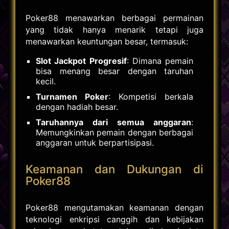
Poker88 menawarkan berbagai permainan
yang tidak hanya menarik tetapi juga
menawarkan keuntungan besar, termasuk:
Slot Jackpot Progresif
: Dimana pemain
bisa menang besar dengan taruhan
kecil.
Turnamen Poker
: Kompetisi berkala
dengan hadiah besar.
Taruhannya dari semua anggaran
:
Memungkinkan pemain dengan berbagai
anggaran untuk berpartisipasi.
Keamanan dan Dukungan di
Poker88
Poker88 mengutamakan keamanan dengan
teknologi enkripsi canggih dan kebijakan