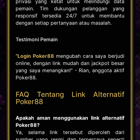
privasi yang ketat untuk melindungi data
pemain. Tim dukungan pelanggan yang
responsif tersedia 24/7 untuk membantu
dengan setiap pertanyaan atau masalah.
Testimoni Pemain
"
Login Poker88
mengubah cara saya berjudi
online, dengan link mudah dan jackpot besar
yang saya menangkan!" - Rian, anggota aktif
Poker88.
FAQ Tentang Link Alternatif
Poker88
Apakah aman menggunakan link alternatif
Poker88?
Ya, selama link tersebut diperoleh dari
sumber yang resmi dan terpercaya seperti